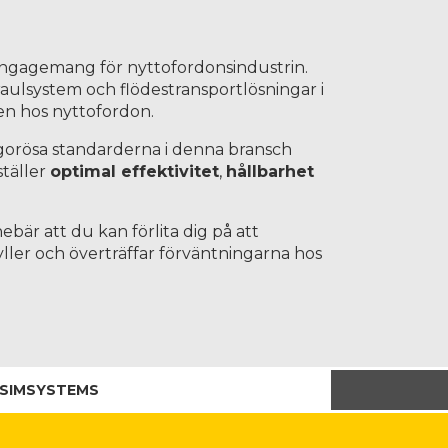
 engagemang för nyttofordonsindustrin.
aulsystem och flödestransportlösningar i
ten hos nyttofordon.
igorösa standarderna i denna bransch
ställer
optimal effektivitet
,
hållbarhet
nebär att du kan förlita dig på att
ler och överträffar förväntningarna hos
SIMSYSTEMS