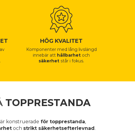
HET
HÖG KVALITET
 av
Komponenter med lång livslängd
innebär att
hållbarhet
och
.
säkerhet
står i fokus.
Å
TOPPRESTANDA
 är konstruerade
för topprestanda
,
arhet
och
strikt säkerhetsefterlevnad
.