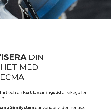
VISERA
DIN
HET MED
PECMA
rhet
och en
kort lanseringstid
är viktiga för
in.
ecma SimSystems
använder vi den senaste