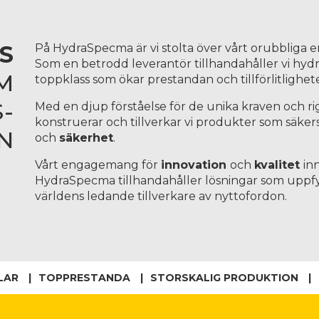
S
På HydraSpecma är vi stolta över vårt orubbliga
Som en betrodd leverantör tillhandahåller vi hydr
M
toppklass som ökar prestandan och tillförlitlighe
-
Med en djup förståelse för de unika kraven och r
konstruerar och tillverkar vi produkter som säker
N
och
säkerhet
.
Vårt engagemang för
innovation
och
kvalitet
in
HydraSpecma tillhandahåller lösningar som uppfyl
världens ledande tillverkare av nyttofordon.
LAR
TOPPRESTANDA
STORSKALIG PRODUKTION