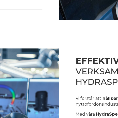
EFFEKTI
VERKSAM
HYDRAS
Vi förstår att
hållba
nyttofordonsindustr
Med våra
HydraSp