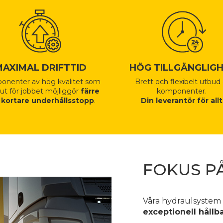
MAXIMAL DRIFTTID
HÖG TILLGÄNGLIG
nenter av hög kvalitet som
Brett och flexibelt utbud
 ut för jobbet möjliggör
färre
komponenter.
h
kortare underhållsstopp
.
Din leverantör för allt
FOKUS P
Våra hydraulsystem
exceptionell hållb