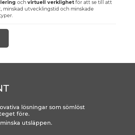
lering
och
virtuell verklighet
för att se till att
at, minskad utvecklingstid och minskade
typer.
NT
ovativa lösningar som sömlöst
steget före.
t minska utsläppen.