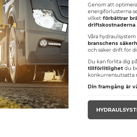
Genom att optimera
energiförlusterna ser
vilket
förbättrar br
driftskostnaderna
.
Våra hydraulsystem 
branschens säker
och säker drift för 
Du kan förlita dig 
tillförlitlighet
du be
konkurrensutsatta 
Din framgång är v
HYDRAULSYS