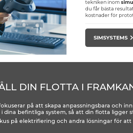
tekniken inom
simu
du får bästa result
kostnader för proto
SIMSYSTEMS
ÅLL DIN FLOTTA I FRAMKA
 fokuserar på att skapa anpassningsbara och inn
i dina befintliga system, så att din flotta ligger 
fokus på elektrifiering och andra lösningar för at