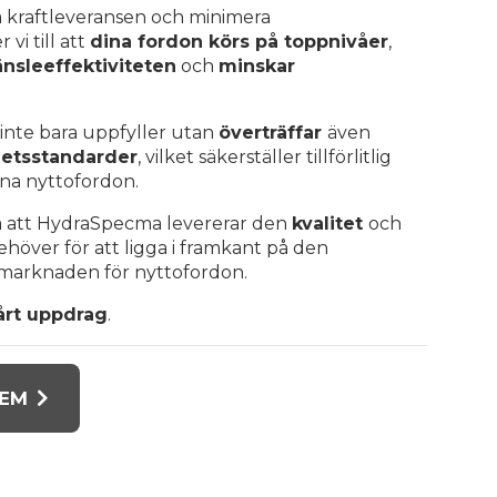
 kraftleveransen och minimera
 vi till att
dina fordon körs på toppnivåer
,
änsleeffektiviteten
och
minskar
inte bara uppfyller utan
överträffar
även
hetsstandarder
, vilket säkerställer tillförlitlig
dina nyttofordon.
på att HydraSpecma levererar den
kvalitet
och
höver för att ligga i framkant på den
marknaden för nyttofordon.
årt uppdrag
.
TEM