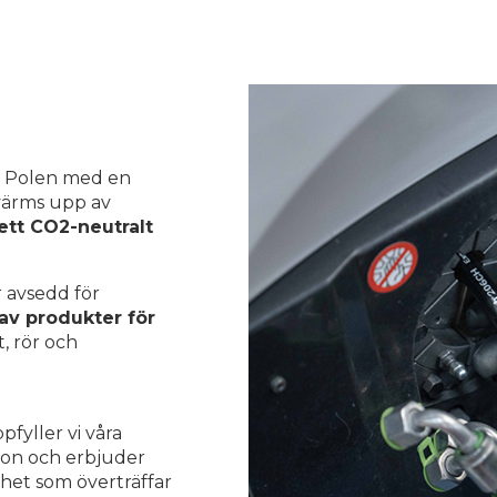
i Polen med en
värms upp av
ett CO2-neutralt
 avsedd för
av produkter för
t, rör och
pfyller vi våra
ion och erbjuder
ghet som överträffar