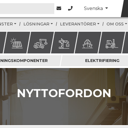
Svenska
NSTER
LÖSNINGAR
LEVERANTÖRER
OM OSS
DNINGSKOMPONENTER
ELEKTRIFIERING
NYTTOFORDON