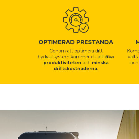
OPTIMERAD PRESTANDA
Genom att optimera ditt
Kompo
hydraulsystem kommer du att
öka
valts
produktiviteten
och
minska
oc
driftskostnaderna
.