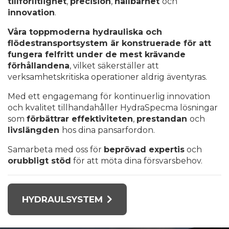
tillförlitlighet
,
precision
,
hållbarhet
och
innovation
.
Våra toppmoderna hydrauliska och
flödestransportsystem är konstruerade för att
fungera felfritt under de mest krävande
förhållandena
, vilket säkerställer att
verksamhetskritiska operationer aldrig äventyras.
Med ett engagemang för kontinuerlig innovation
och kvalitet tillhandahåller HydraSpecma lösningar
som
förbättrar effektiviteten
,
prestandan
och
livslängden
hos dina pansarfordon.
Samarbeta med oss för
beprövad expertis
och
orubbligt stöd
för att möta dina försvarsbehov.
HYDRAULSYSTEM