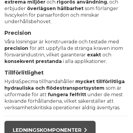
extrema miljöer
och
rigorös användning
, och
erbjuder
överlägsen hållbarhet
som förlänger
livscykeln för pansarfordon och minskar
underhållsbehovet.
Precision
Våra lösningar är konstruerade och testade med
precision
för att uppfylla de stränga kraven inom
försvarsindustrin, vilket garanterar
exakt
och
konsekvent prestanda
i alla applikationer.
Tillförlitlighet
HydraSpecma tillhandahåller
mycket tillförlitliga
hydrauliska och flödestransportsystem
som är
utformade för att
fungera felfritt
under de mest
krävande förhållandena, vilket säkerställer att
verksamhetskritiska operationer aldrig äventyras.
LEDNINGSKOMPONENTER