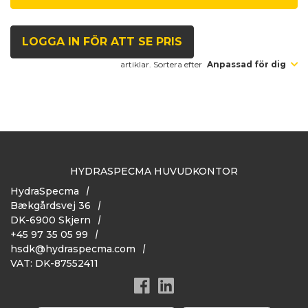
LOGGA IN FÖR ATT SE PRIS
artiklar. Sortera efter
Anpassad för dig
HYDRASPECMA HUVUDKONTOR
HydraSpecma
Bækgårdsvej 36
DK-6900 Skjern
+45 97 35 05 99
hsdk@hydraspecma.com
VAT: DK-87552411