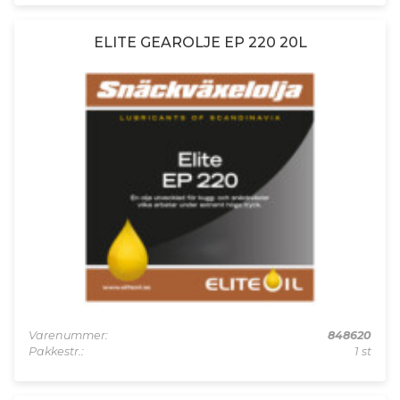
ELITE GEAROLJE EP 220 20L
Varenummer:
848620
Pakkestr.:
1 st