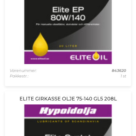
Varenummer:
843620
Pakkestr.:
1 st
ELITE GIRKASSE OLJE 75-140 GL5 208L