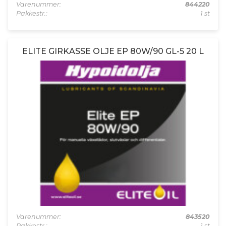
Varenummer:
844220
Pakkestr.:
1 st
ELITE GIRKASSE OLJE EP 80W/90 GL-5 20 L
Varenummer:
843520
Pakkestr.:
1 st