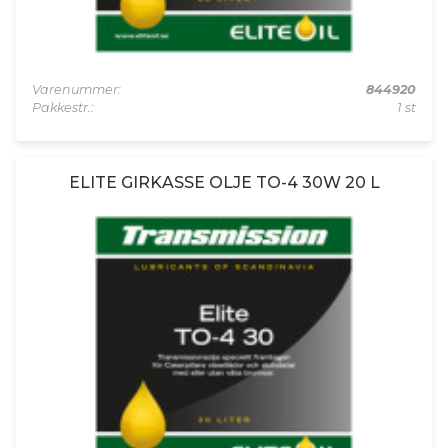
Varenummer:
844920
Pakkestr.:
1 st
ELITE GIRKASSE OLJE TO-4 30W 20 L