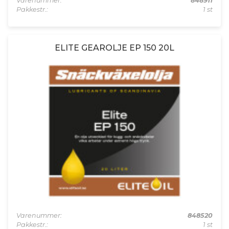
Varenummer:
848911
Pakkestr.:
1 st
ELITE GEAROLJE EP 150 20L
Varenummer:
848520
Pakkestr.:
1 st