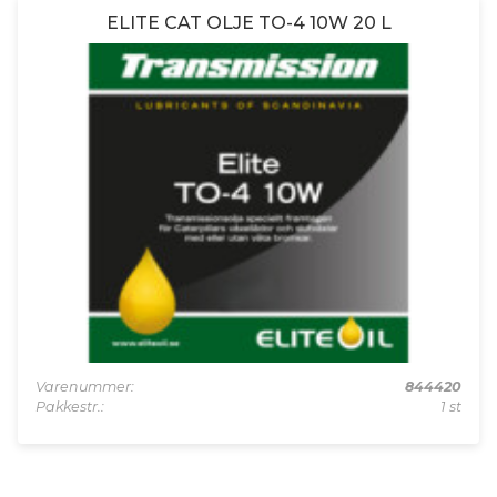
ELITE CAT OLJE TO-4 10W 20 L
Varenummer:
844420
Pakkestr.:
1 st