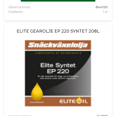
Varenummer:
844120
Pakkestr.:
1 st
ELITE GEAROLJE EP 220 SYNTET 208L