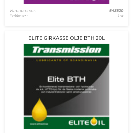
Varenummer:
843820
Pakkestr.:
1 st
ELITE GIRKASSE OLJE BTH 20L