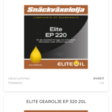
Varenummer:
848611
Pakkestr.:
1 st
ELITE GEAROLJE EP 320 20L