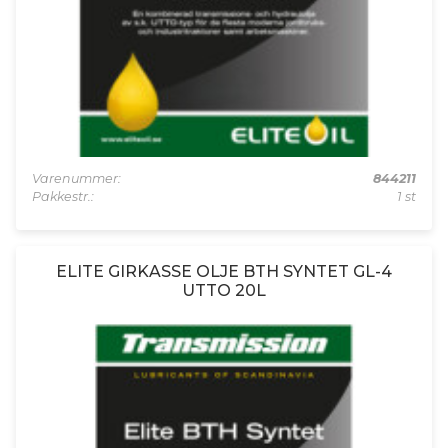
Varenummer:
844211
Pakkestr.:
1 st
ELITE GIRKASSE OLJE BTH SYNTET GL-4
UTTO 20L