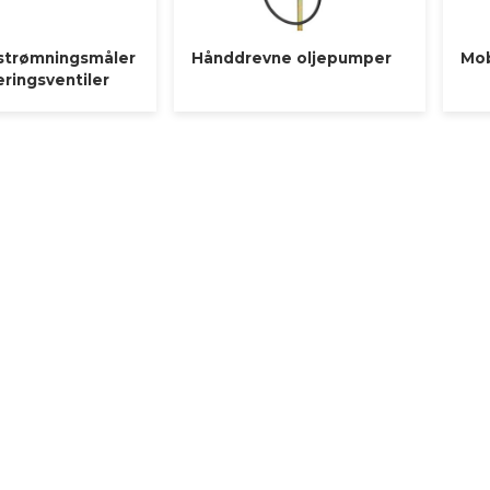
trømningsmåler
Hånddrevne oljepumper
Mob
ringsventiler