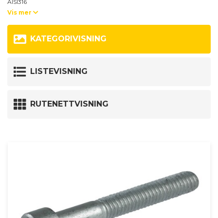
AISI316
Vis mer
Typer:
TS11 / TS14 / TS30
Passer til alle rørholdere i standard- og tvillingserien fra Stauff. DIN 3015-1
KATEGORIVISNING
+ 3
STSV
Passer til alle tunge serier av rørholdere fra Stauff - DIN 3015-2
LISTEVISNING
Hvis du trenger hjelp til å velge den beste løsningen for ditt neste prosjekt
med rørholdere, ta kontakt med vår salgsavdeling på tlf: +4597350599
hsdk@hydraspecma.com
eller skriv til
Her står vi klare med
RUTENETTVISNING
råd, slik at du får den riktige løsningen første gang.