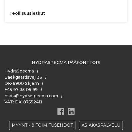
Teollisuusletkut
HYDRASPECMA PÄÄKONTTORI
HydraSpecma
Baekgaardsvej 36
DK-6900 Skjern
+45 97 35 05 99
hsdk@hydraspecma.com
VAT: DK-87552411
MYYNTI- & TOIMITUSEHDOT
ASIAKASPALVELU