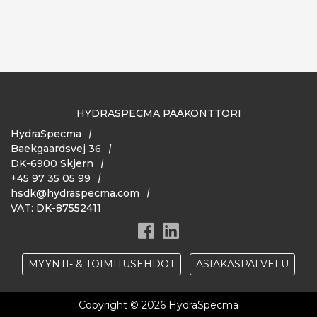
HYDRASPECMA PÄÄKONTTORI
HydraSpecma
Baekgaardsvej 36
DK-6900 Skjern
+45 97 35 05 99
hsdk@hydraspecma.com
VAT: DK-87552411
MYYNTI- & TOIMITUSEHDOT
ASIAKASPALVELU
Copyright © 2026 HydraSpecma