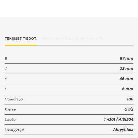
TEKNISET TIEDOT
MITAT JA TOIMITUS (VALITSE VARIANTTI)
B
87 mm
C
23 mm
E
48 mm
F
8 mm
Halkaisija
100
Kierre
G 1/2
Laatu
1.4301 / AISI304
Lasityyppi
Akryylilasi