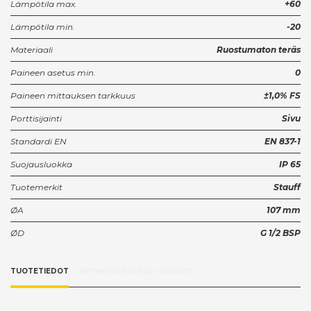
Lämpötila max.
+60
Lämpötila min.
-20
Materiaali
Ruostumaton teräs
Paineen asetus min.
0
Paineen mittauksen tarkkuus
±1,0% FS
Porttisijainti
Sivu
Standardi EN
EN 837-1
Suojausluokka
IP 65
Tuotemerkit
Stauff
ØA
107 mm
ØD
G 1/2 BSP
TUOTETIEDOT
MITTAKUVA (VALITSE VARIANTTI)