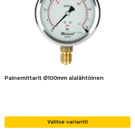
Painemittarit Ø100mm alalähtöinen
Valitse variantti