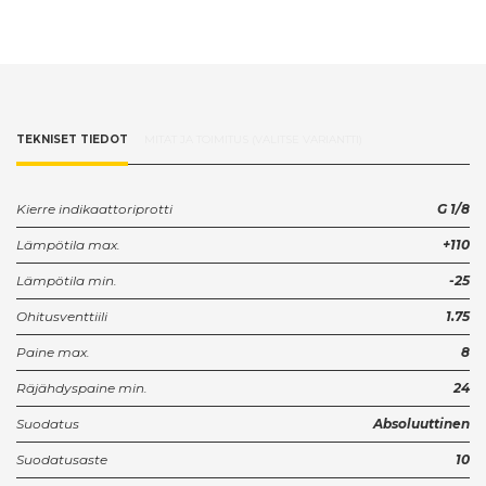
TEKNISET TIEDOT
MITAT JA TOIMITUS (VALITSE VARIANTTI)
Kierre indikaattoriprotti
G 1/8
Lämpötila max.
+110
Lämpötila min.
-25
Ohitusventtiili
1.75
Paine max.
8
Räjähdyspaine min.
24
Suodatus
Absoluuttinen
Suodatusaste
10