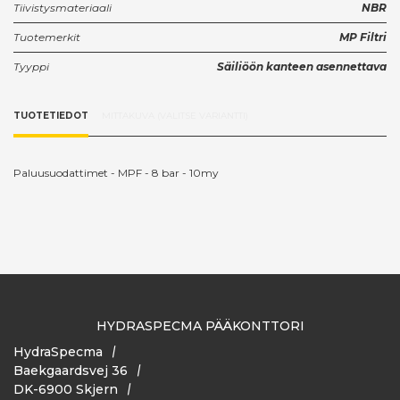
Tiivistysmateriaali
NBR
Tuotemerkit
MP Filtri
Tyyppi
Säiliöön kanteen asennettava
TUOTETIEDOT
MITTAKUVA (VALITSE VARIANTTI)
Paluusuodattimet - MPF - 8 bar - 10my
HYDRASPECMA PÄÄKONTTORI
HydraSpecma
Baekgaardsvej 36
DK-6900 Skjern