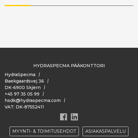
HYDRASPECMA PÄÄKONTTORI
HydraSpecma
Baekgaardsvej 36
DK-6900 Skjern
+45 97 35 05 99
hsdk@hydraspecma.com
VAT: DK-87552411
MYYNTI- & TOIMITUSEHDOT
ASIAKASPALVELU