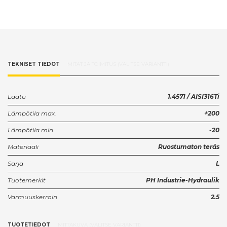
TEKNISET TIEDOT
MITAT JA TOIMITUS (VALITSE VARIANTTI)
Laatu
1.4571 / AISI316Ti
Lämpötila max.
+200
Lämpötila min.
-20
Materiaali
Ruostumaton teräs
Sarja
L
Tuotemerkit
PH Industrie-Hydraulik
Varmuuskerroin
2.5
TUOTETIEDOT
MITTAKUVA (VALITSE VARIANTTI)