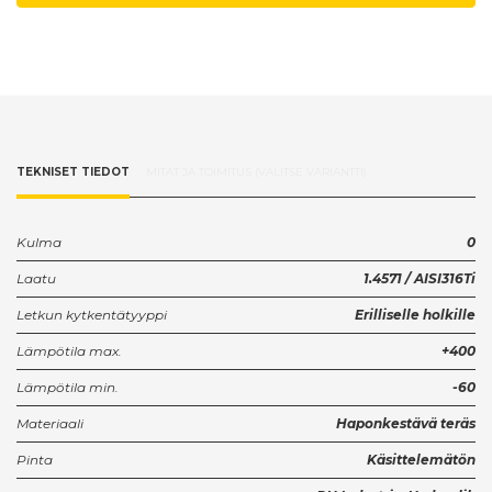
TEKNISET TIEDOT
MITAT JA TOIMITUS (VALITSE VARIANTTI)
Kulma
0
Laatu
1.4571 / AISI316Ti
Letkun kytkentätyyppi
Erilliselle holkille
Lämpötila max.
+400
Lämpötila min.
-60
Materiaali
Haponkestävä teräs
Pinta
Käsittelemätön