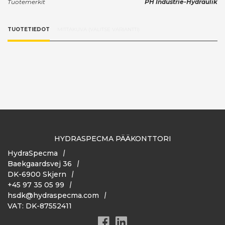
Tuotemerkit
PH Industrie-Hydraulik
TUOTETIEDOT
MITTAKUVA (VALITSE VARIANTTI)
HYDRASPECMA PÄÄKONTTORI
HydraSpecma
Baekgaardsvej 36
DK-6900 Skjern
+45 97 35 05 99
hsdk@hydraspecma.com
VAT: DK-87552411