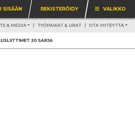
U SISÄÄN
REKISTERÖIDY
VALIKKO
TS & MEDIA
TYÖPAIKAT & URAT
OTA YHTEYTTÄ
USLIITTIMET 20 SARJA