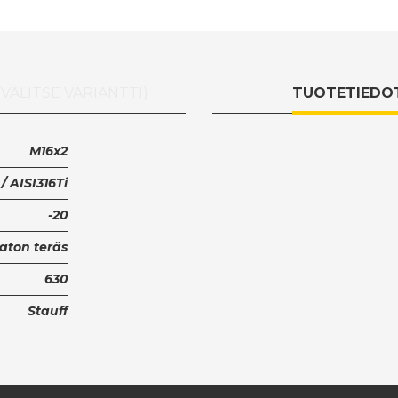
(VALITSE VARIANTTI)
TUOTETIEDO
M16x2
 / AISI316Ti
-20
ton teräs
630
Stauff