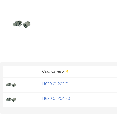
Osanumero
H620.01.202.21
H620.01.204.20