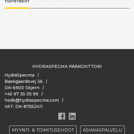
TUOTETIEDOT
MITTAKUVA (VALITSE VARIANTTI)
HYDRASPECMA PÄÄKONTTORI
HydraSpecma
Baekgaardsvej 36
DK-6900 Skjern
+45 97 35 05 99
hsdk@hydraspecma.com
VAT: DK-87552411
MYYNTI- & TOIMITUSEHDOT
ASIAKASPALVELU