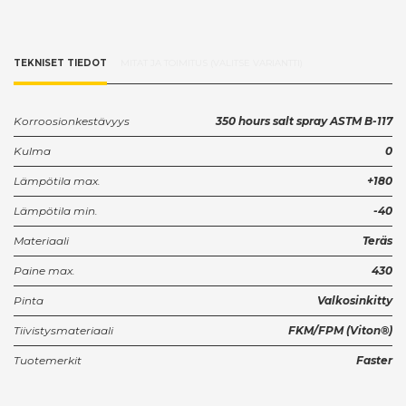
TEKNISET TIEDOT
MITAT JA TOIMITUS (VALITSE VARIANTTI)
Korroosionkestävyys
350 hours salt spray ASTM B-117
Kulma
0
Lämpötila max.
+180
Lämpötila min.
-40
Materiaali
Teräs
Paine max.
430
Pinta
Valkosinkitty
Tiivistysmateriaali
FKM/FPM (Viton®)
Tuotemerkit
Faster