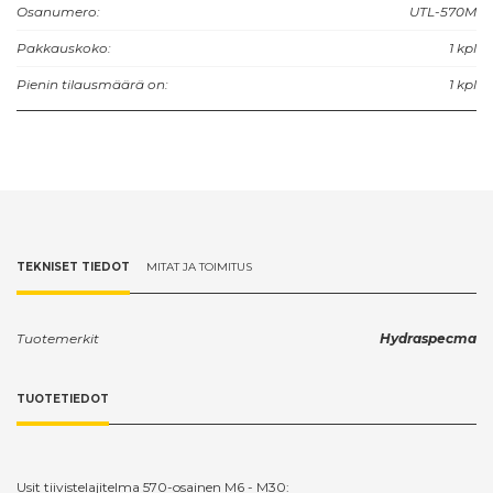
Osanumero:
UTL-570M
M16 40 kpl
M18 25 kpl
Pakkauskoko:
1 kpl
M20 25 kpl
M22 25 kpl
Pienin tilausmäärä on:
1 kpl
M24 25 kpl
M26 20 kpl
M30 10 kpl
TEKNISET TIEDOT
MITAT JA TOIMITUS
Tuotemerkit
Hydraspecma
TUOTETIEDOT
Usit tiivistelajitelma 570-osainen M6 - M30: