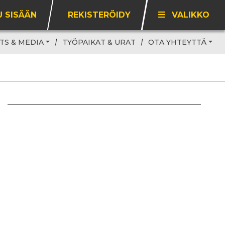
U SISÄÄN
REKISTERÖIDY
VALIKKO
TS & MEDIA
TYÖPAIKAT & URAT
OTA YHTEYTTÄ