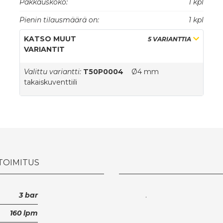
Pakkauskoko:
1 kpl
Pienin tilausmäärä on:
1 kpl
KATSO MUUT
5 VARIANTTIA
VARIANTIT
Valittu variantti:
T50P0004
Ø4 mm
takaiskuventtiili
 TOIMITUS
3 bar
.
160 lpm