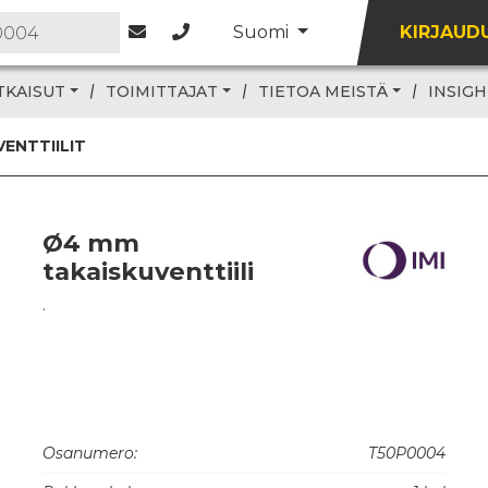
Suomi
KIRJAUD
TKAISUT
TOIMITTAJAT
TIETOA MEISTÄ
INSIGH
VENTTIILIT
Ø4 mm
takaiskuventtiili
.
Osanumero:
T50P0004