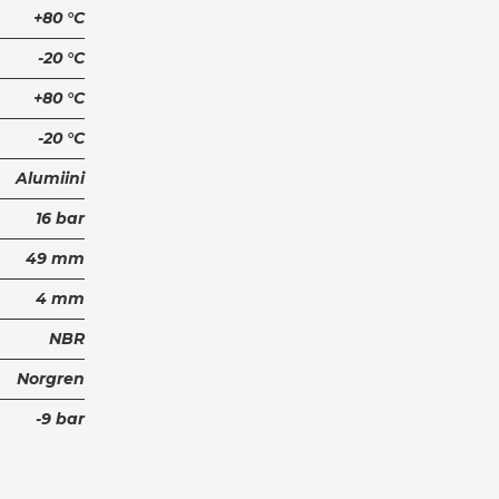
+80 °C
-20 °C
+80 °C
-20 °C
Alumiini
16 bar
49 mm
4 mm
NBR
Norgren
-9 bar