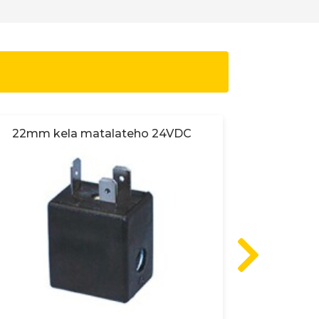
22mm kela matalateho 24VDC
30mm 