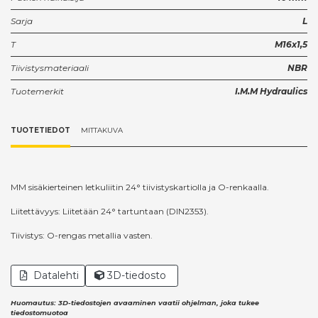
Sarja
L
T
M16x1,5
Tiivistysmateriaali
NBR
Tuotemerkit
I.M.M Hydraulics
TUOTETIEDOT
MITTAKUVA
MM sisäkierteinen letkuliitin 24° tiivistyskartiolla ja O-renkaalla.
Liitettävyys: Liitetään 24° tartuntaan (DIN2353).
Tiivistys: O-rengas metallia vasten.
Datalehti
3D-tiedosto
Huomautus: 3D-tiedostojen avaaminen vaatii ohjelman, joka tukee
tiedostomuotoa