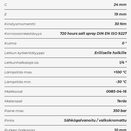
C
24 mm
E
19 mm
Kiristysmomentti
30 Nm
Korroosionkestävyys
720 hours salt spray DIN EN ISO 9227
Kulma
0 °
Letkun kytkentätyyppi
Erilliselle holkille
Letkunhalkaisija sis.
1/4 "
Lämpötila max.
+100 °C
Lämpötila min.
-30 °C
Mallikoodi
0085-04-16
Materiaali
Teräs
Paine max.
350 bar
Pinta
Sähkögalvanoitu / valkokromattu
Putken halkaisija
10 mm