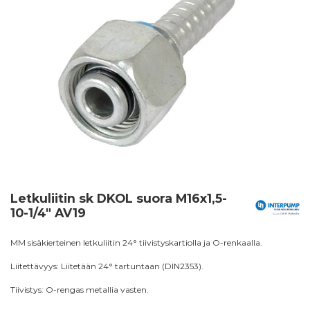
Letkuliitin sk DKOL suora M16x1,5-
10-1/4" AV19
MM sisäkierteinen letkuliitin 24° tiivistyskartiolla ja O-renkaalla.
Liitettävyys: Liitetään 24° tartuntaan (DIN2353).
Tiivistys: O-rengas metallia vasten.