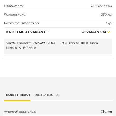
Osanumero:
PS7327-10-04
Pakkauskoko:
250 kpl
Pienin tilausmäärä on:
1 kpl
KATSO MUUT VARIANTIT
28 VARIANTTIA
Valittu variantti:
PS7327-10-04
Letkuliitin sk DKOL suora
M16x1,5-10-1/4" AV19
TEKNISET TIEDOT
MITAT JA TOIMITUS
Avainväli kuusiokolo
19 mm