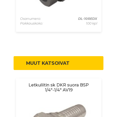
-20
 kpl
Osanumero:
DL-10REDX
Os
Pakkauskoko:
100 kpl
Pa
MUUT KATSOIVAT
/4"
Letkuliitin sk DKR suora BSP
L
1/4"-1/4" AV19