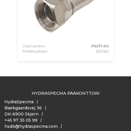
-04
Os
kpl
Pa
Osanumero:
PS271-04
Pakkauskoko:
300 kpl
HYDRASPECMA PÄÄKONTTORI
HydraSpecma
Baekgaardsvej 36
DK-6900 Skjern
+45 97 35 05 99
hsdk@hydraspecma.com