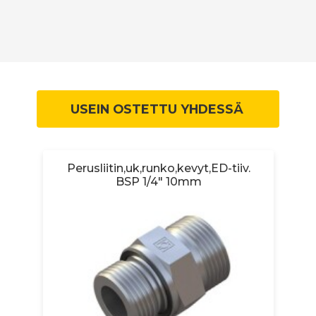
USEIN OSTETTU YHDESSÄ
Perusliitin,uk,runko,kevyt,ED-tiiv.
BSP 1/4" 10mm