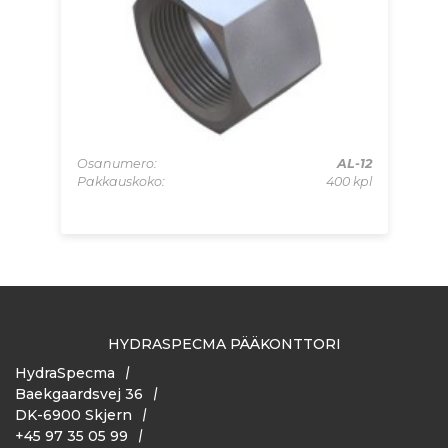
-06
Osanumero:
AL-12
 kpl
Pakkauskoko:
400 kpl
Os
Pa
HYDRASPECMA PÄÄKONTTORI
HydraSpecma
Baekgaardsvej 36
DK-6900 Skjern
+45 97 35 05 99