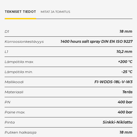
TEKNISET TIEDOT
MITAT JA TOIMITUS
D1
18 mm
Korroosionkestävyys
1400 hours salt spray DIN EN ISO 9227
L1
10,2 mm
Lämpötila max.
+200 °C
Lämpötila min.
-25 °C
Mallikoodi
FI-WDDS-18L-V-W3
Materiaali
Teräs
PN
400 bar
Paine max.
400 bar
Pinta
Sinkki-Niklattu
Putken halkaisija
18 mm