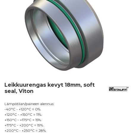
Leikkuurengas kevyt 18mm, soft
seal, Viton
Lämpötilan/paineen alennus:
-40°C - +120°C = 0%.
+120°C - +150°C = 11%.
+150°C - +175°C = 15%.
+175°C - +200°C = 19%.
+200°C - +250°C = 28%