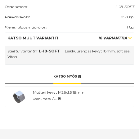
Osanumero:
L-18-SOFT
Pakkauskoko:
250 kpl
Pienin tilausmäärä on:
1 kpl
KATSO MUUT VARIANTIT
16 VARIANTTIA
Valittu variantti:
L-18-SOFT
Leikkuurengas kevyt 18mm, soft seal,
Viton
KATSO MYÖS (1)
Mutteri kevyt M26x1,5 18mm
AL-18
Osanumero: