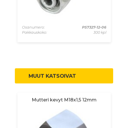
-03
Osanumero:
PS7327-12-06
Os
kpl
Pakkauskoko:
300 kpl
Pa
MUUT KATSOIVAT
Mutteri kevyt M18x1,5 12mm