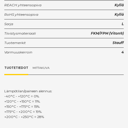
REACH yhteensopiva
Kyllä
RoHS yhteensopiva
Kyllä
Sarja
L
Tiivistysmateriaali
FKM/FPM (Viton®)
Tuotemerkit
Stauff
Varmuuskerroin
4
TUOTETIEDOT
MITTAKUVA
Lämpötilan/paineen alennus:
-40°C - +120°C = 0%.
+120°C - +150°C = 11%.
+150°C - +175°C = 15%.
+175°C - +200°C = 19%.
+200°C - +250°C = 28%