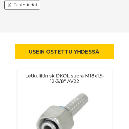
Tuotetiedot
USEIN OSTETTU YHDESSÄ
-
Letkuliitin sk DKOL suora M18x1,5-
L
12-3/8" AV22