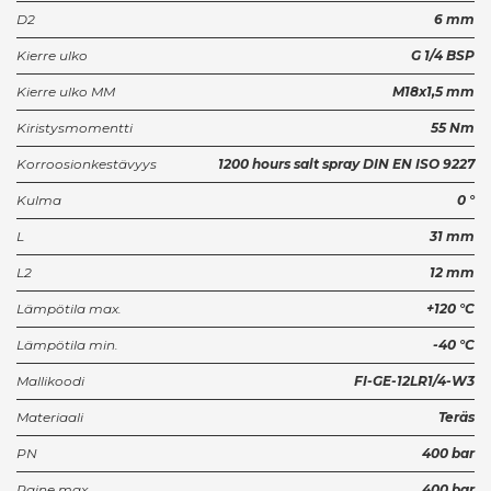
D2
6 mm
Kierre ulko
G 1/4 BSP
Kierre ulko MM
M18x1,5 mm
Kiristysmomentti
55 Nm
Korroosionkestävyys
1200 hours salt spray DIN EN ISO 9227
Kulma
0 °
L
31 mm
L2
12 mm
Lämpötila max.
+120 °C
Lämpötila min.
-40 °C
Mallikoodi
FI-GE-12LR1/4-W3
Materiaali
Teräs
PN
400 bar
Paine max.
400 bar