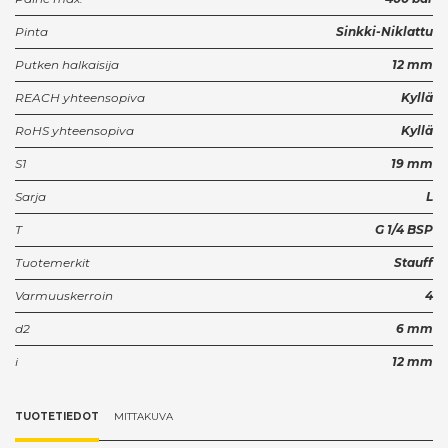
Pinta
Sinkki-Niklattu
Putken halkaisija
12 mm
REACH yhteensopiva
Kyllä
RoHS yhteensopiva
Kyllä
S1
19 mm
Sarja
L
T
G 1/4 BSP
Tuotemerkit
Stauff
Varmuuskerroin
4
d2
6 mm
i
12 mm
TUOTETIEDOT
MITTAKUVA