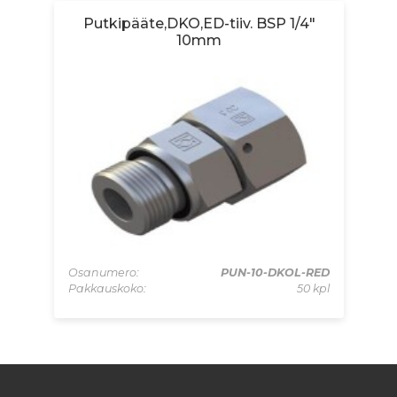
Putkipääte,DKO,ED-tiiv. BSP 1/4"
10mm
4RX
Osanumero:
PUN-10-DKOL-RED
Os
 kpl
Pakkauskoko:
50 kpl
Pa