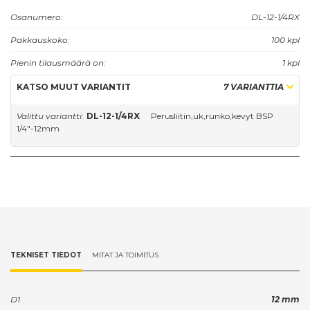
Osanumero:
DL-12-1/4RX
Pakkauskoko:
100 kpl
Pienin tilausmäärä on:
1 kpl
KATSO MUUT VARIANTIT
7 VARIANTTIA
Valittu variantti:
DL-12-1/4RX
Perusliitin,uk,runko,kevyt BSP
1/4"-12mm
TEKNISET TIEDOT
MITAT JA TOIMITUS
D1
12 mm