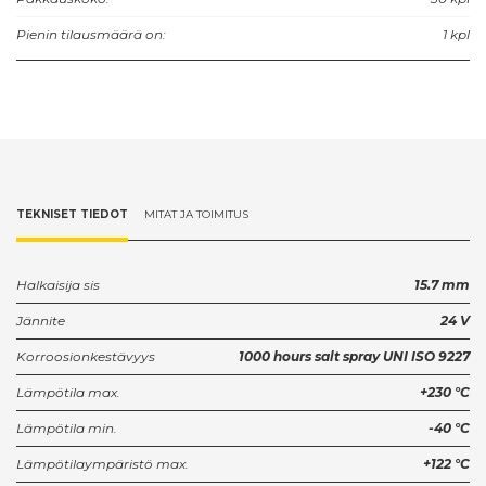
Pienin tilausmäärä on:
1 kpl
TEKNISET TIEDOT
MITAT JA TOIMITUS
Halkaisija sis
15.7 mm
Jännite
24 V
Korroosionkestävyys
1000 hours salt spray UNI ISO 9227
Lämpötila max.
+230 °C
Lämpötila min.
-40 °C
Lämpötilaympäristö max.
+122 °C