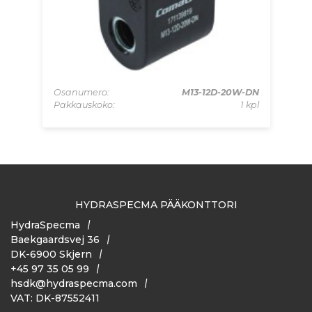
24V
Osanumero:
M13-12D-20W-DN
Os
 kpl
Pakkauskoko:
1 kpl
Pa
HYDRASPECMA PÄÄKONTTORI
HydraSpecma
Baekgaardsvej 36
DK-6900 Skjern
+45 97 35 05 99
hsdk@hydraspecma.com
VAT: DK-87552411