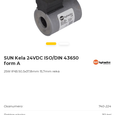
SUN Kela 24VDC ISO/DIN 43650
form A
25W IP65 50,5x37,8mm 15,7mm reikä
Osanumero:
740-224
Pakkauskoko:
30 kpl