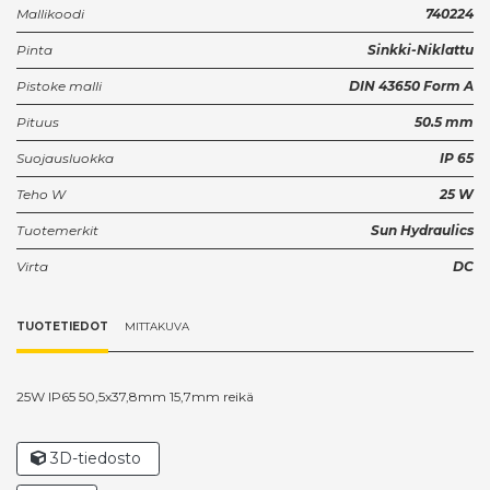
Mallikoodi
740224
Pinta
Sinkki-Niklattu
Pistoke malli
DIN 43650 Form A
Pituus
50.5 mm
Suojausluokka
IP 65
Teho W
25 W
Tuotemerkit
Sun Hydraulics
Virta
DC
TUOTETIEDOT
MITTAKUVA
25W IP65 50,5x37,8mm 15,7mm reikä
3D-tiedosto