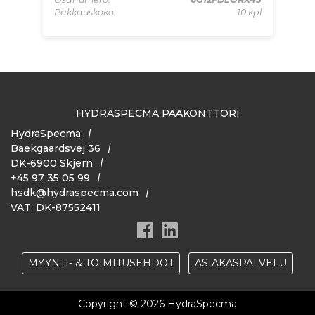
 kpl
Pakkauskoko:
10 kpl
Pa
HYDRASPECMA PÄÄKONTTORI
HydraSpecma
Baekgaardsvej 36
DK-6900 Skjern
+45 97 35 05 99
hsdk@hydraspecma.com
VAT: DK-87552411
MYYNTI- & TOIMITUSEHDOT
ASIAKASPALVELU
Copyright © 2026 HydraSpecma