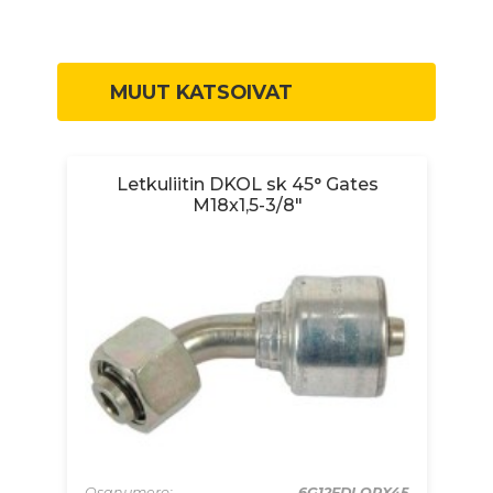
MUUT KATSOIVAT
Letkuliitin DKOL sk 45° Gates
M18x1,5-3/8"
6MP
Osanumero:
6G12FDLORX45
Os