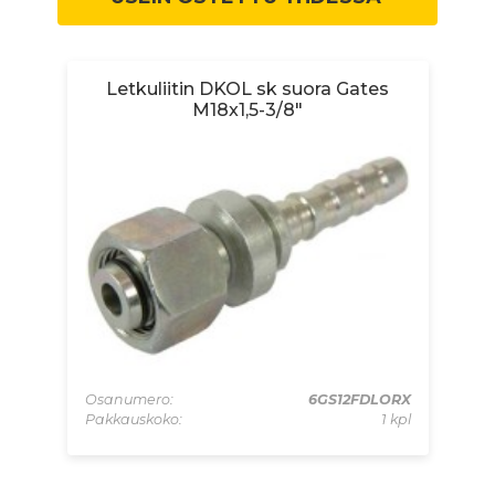
Letkuliitin DKOL sk suora Gates
M18x1,5-3/8"
90S
 kpl
Osanumero:
6GS12FDLORX
Os
Pakkauskoko:
1 kpl
Pa