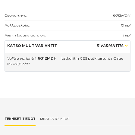
Osanumero:
6G12MDH
Pakkauskoko:
10 kpl
Pienin tilausmäärä on:
1 kpl
KATSO MUUT VARIANTIT
11 VARIANTTIA
Valittu variantti:
6G12MDH
Letkuliitin CES putkitartunta Gates
M20x1,5-3/8"
TEKNISET TIEDOT
MITAT JA TOIMITUS