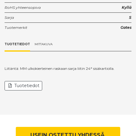
RoHS yhteensopiva
Kyllä
Sarja
S
Tuotemerkit
Gates
TUOTETIEDOT
MITTAKUVA
Liitäntä: MM ulkokierteinen raskaan sarja liitin 24° sisäkartiolla.
Tuotetiedot
USEIN OSTETTU YHDESSÄ