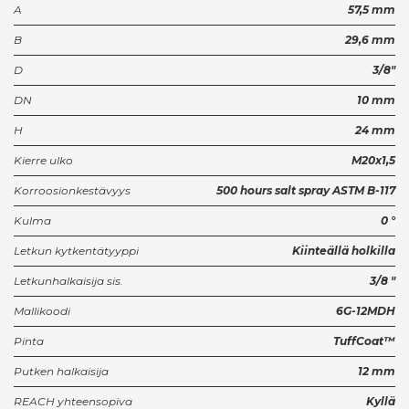
A
57,5 mm
B
29,6 mm
D
3/8"
DN
10 mm
H
24 mm
Kierre ulko
M20x1,5
Korroosionkestävyys
500 hours salt spray ASTM B-117
Kulma
0 °
Letkun kytkentätyyppi
Kiinteällä holkilla
Letkunhalkaisija sis.
3/8 "
Mallikoodi
6G-12MDH
Pinta
TuffCoat™
Putken halkaisija
12 mm
REACH yhteensopiva
Kyllä