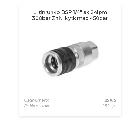
Liitinrunko BSP 1/4" sk 24lpm
300bar ZnNi kytk.max 450bar
SRV
 kpl
Osanumero:
2510S
Os
Pakkauskoko:
150 kpl
Pa