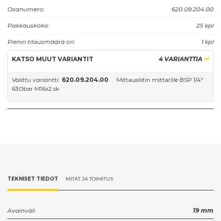
Osanumero:
620.09.204.00
Pakkauskoko:
25 kpl
Pienin tilausmäärä on:
1 kpl
KATSO MUUT VARIANTIT
4 VARIANTTIA
Valittu variantti:
620.09.204.00
Mittausliitin mittarille BSP 1/4"
630bar M16x2 sk
TEKNISET TIEDOT
MITAT JA TOIMITUS
Avainväli
19 mm