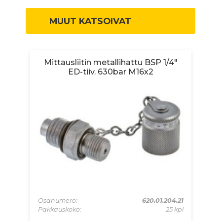
MUUT KATSOIVAT
Mittausliitin metallihattu BSP 1/4"
ED-tiiv. 630bar M16x2
.51
Osanumero:
620.01.204.21
Os
 kpl
Pakkauskoko:
25 kpl
Pa