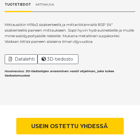
TUOTETIEDOT
MITTAKUVA
Mittausliitin M16x2 sisäkierteellä ja mittariliitännällä BSP 1/4"
sisäkierteellä paineen mittaukseen. Sopii hyvin hydraulinesteille ja muille
mineraaliöljypohjaisille nesteille. Mukana metallinen suojakorkki.
Voidaan liittää paineen alaisena ilman öljyvuotoa.
Datalehti
3D-tiedosto
Huomautus: 3D-tiedostojen avaaminen vaatii ohjelman, joka tukee
tiedostomuotoa
USEIN OSTETTU YHDESSÄ