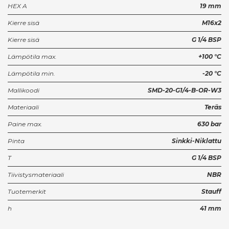
HEX A
19 mm
Kierre sisä
M16x2
Kierre sisä
G 1/4 BSP
Lämpötila max.
+100 °C
Lämpötila min.
-20 °C
Mallikoodi
SMD-20-G1/4-B-OR-W3
Materiaali
Teräs
Paine max.
630 bar
Pinta
Sinkki-Niklattu
T
G 1/4 BSP
Tiivistysmateriaali
NBR
Tuotemerkit
Stauff
h
41 mm