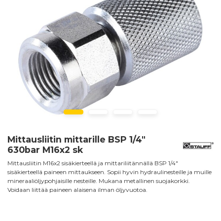
Mittausliitin mittarille BSP 1/4"
630bar M16x2 sk
Mittausliitin M16x2 sisäkierteellä ja mittariliitännällä BSP 1/4"
sisäkierteellä paineen mittaukseen. Sopii hyvin hydraulinesteille ja muille
mineraaliöljypohjaisille nesteille. Mukana metallinen suojakorkki.
Voidaan liittää paineen alaisena ilman öljyvuotoa.