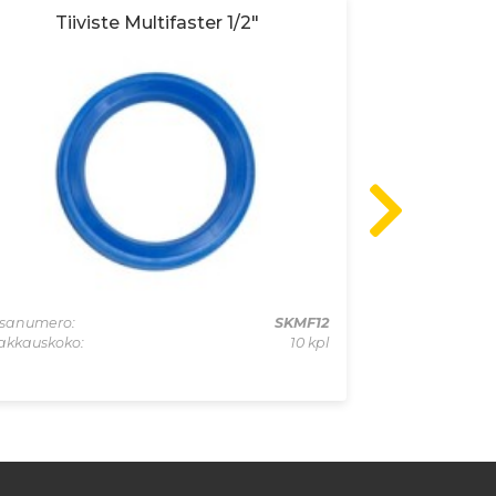
Tiiviste Multifaster 1/2"
Liitinru
70l
sanumero:
SKMF12
akkauskoko:
10 kpl
Osanumero:
Pakkauskoko: