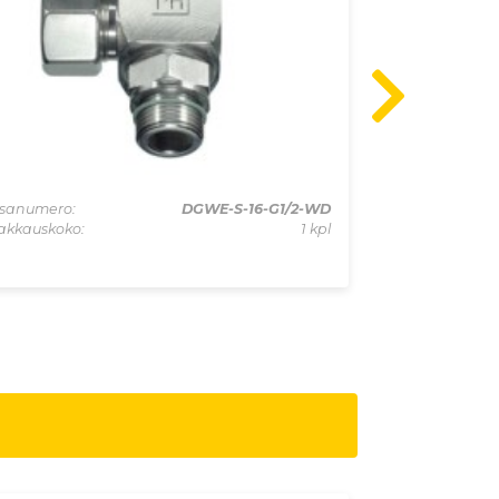
sanumero:
DGWE-S-16-G1/2-WD
Osanumero:
akkauskoko:
1 kpl
Pakkauskoko: