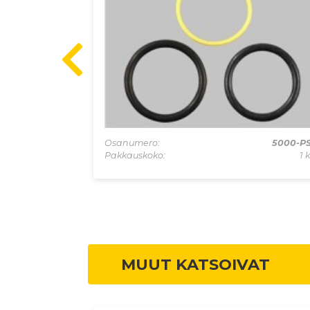
D106
Osanumero:
5000-P
1 kpl
Pakkauskoko:
1 
MUUT KATSOIVAT