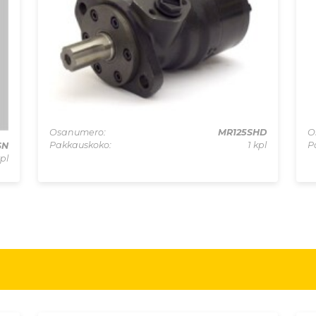
Osanumero:
MR125SHD
O
Pakkauskoko:
1 kpl
P
SN
kpl