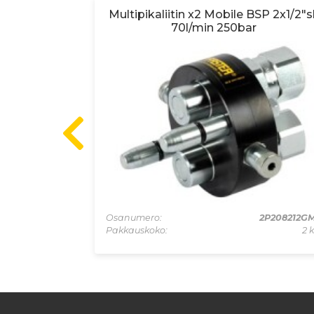
SP 2x1/2" sk
Multipikaliitin x2 Mobile BSP 2x1/2"s
r
70l/min 250bar
3PB06212GMC
Osanumero:
2P208212G
2 kpl
Pakkauskoko:
2 k