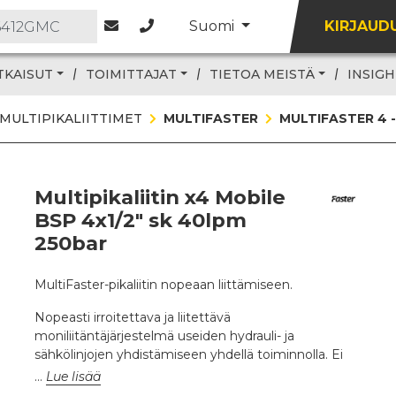
Suomi
KIRJAUD
TKAISUT
TOIMITTAJAT
TIETOA MEISTÄ
INSIGH
MULTIPIKALIITTIMET
MULTIFASTER
MULTIFASTER 4 -
Multipikaliitin x4 Mobile
BSP 4x1/2" sk 40lpm
250bar
MultiFaster-pikaliitin nopeaan liittämiseen.
Nopeasti irroitettava ja liitettävä
moniliitäntäjärjestelmä useiden hydrauli- ja
sähkölinjojen yhdistämiseen yhdellä toiminnolla. Ei
neste tai ilma vuotoja MultiFaster-pikaliittimen
Lue lisää
liittämisen ja irroituksen aikana.