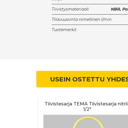
Tiivistysmateriaali
NBR, Po
Tilavuusvirta nimellinen l/min
Tuotemerkit
USEIN OSTETTU YHDE
si Sivukiert.
Tiivistesarja TEMA Tiivistesarja nitriil
y
1/2"