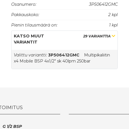
Osanumero:
3P506412GMC
Sekä 2P... että 3P... -sarjat on varustettu Flat-face
Pakkauskoko:
2 kpl
liittimillä.
3P...-sarjan mobile osa on varustettu litteillä
Pienin tilausmäärä on:
1 kpl
urosliittimillä tyyppi K3FNP, jotta saavutetaan
vaivaton liittäminen ja irrottaminen maksimaalisessa
KATSO MUUT
29 VARIANTTIA
työpaineessa.
VARIANTIT
Valittu variantti:
3P506412GMC
Multipikaliitin
x4 Mobile BSP 4x1/2" sk 40lpm 250bar
 TOIMITUS
G 1/2 BSP