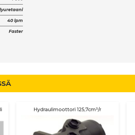
lyuretaani
40 lpm
Faster
SSÄ
i
Hydraulimoottori 125,7cm³/r