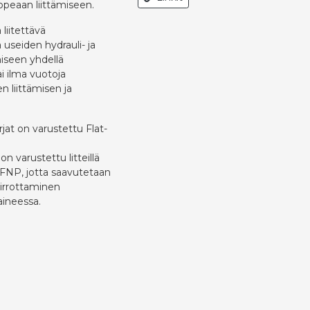
nopeaan liittämiseen.
 liitettävä
 useiden hydrauli- ja
miseen yhdellä
ai ilma vuotoja
en liittämisen ja
arjat on varustettu Flat-
on varustettu litteillä
K3FNP, jotta saavutetaan
 irrottaminen
ineessa.