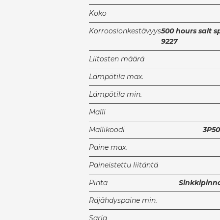
Koko
Korroosionkestävyys
500 hours salt s
9227
Liitosten määrä
Lämpötila max.
Lämpötila min.
Malli
Mallikoodi
3P50
Paine max.
Paineistettu liitäntä
Pinta
Sinkkipinnoi
Räjähdyspaine min.
Sarja