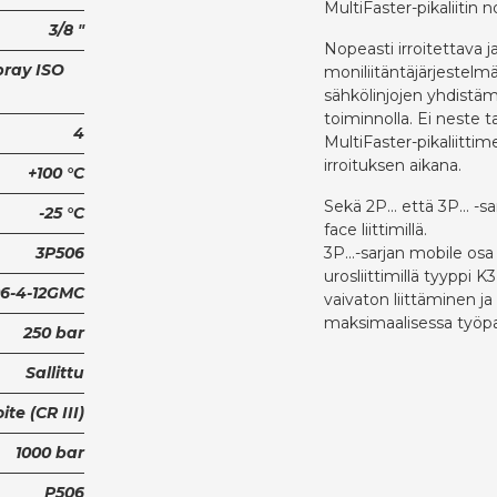
MultiFaster-pikaliitin 
3/8 "
Nopeasti irroitettava ja
pray ISO
moniliitäntäjärjestelmä
sähkölinjojen yhdistä
toiminnolla. Ei neste t
4
MultiFaster-pikaliittim
irroituksen aikana.
+100 °C
Sekä 2P... että 3P... -s
-25 °C
face liittimillä.
3P506
3P...-sarjan mobile osa 
urosliittimillä tyyppi 
6-4-12GMC
vaivaton liittäminen ja
maksimaalisessa työpa
250 bar
Sallittu
te (CR III)
1000 bar
P506