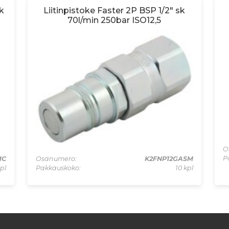
k
Liitinpistoke Faster 2P BSP 1/2" sk
70l/min 250bar ISO12,5
O
P
MC
Osanumero:
K2FNP12GASM
pl
Pakkauskoko:
10 kpl