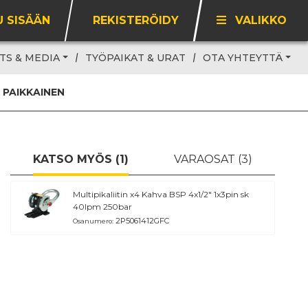
U SISÄÄN
REKISTERÖIDY
VALIKKO
TS & MEDIA
TYÖPAIKAT & URAT
OTA YHTEYTTÄ
 PAIKKAINEN
KATSO MYÖS (1)
VARAOSAT (3)
Multipikaliitin x4 Kahva BSP 4x1/2" 1x3pin sk
40lpm 250bar
2P5061412GFC
Osanumero: