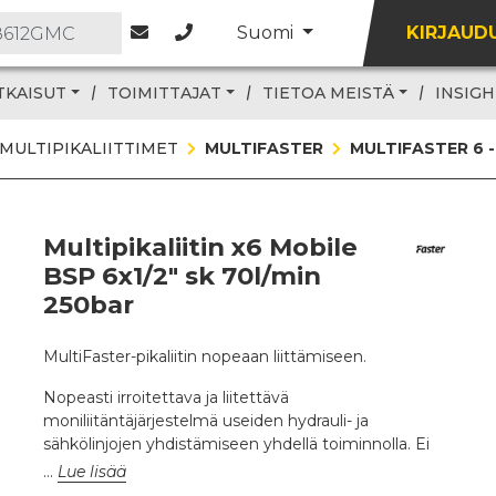
Suomi
KIRJAUD
TKAISUT
TOIMITTAJAT
TIETOA MEISTÄ
INSIGH
MULTIPIKALIITTIMET
MULTIFASTER
MULTIFASTER 6 -
Multipikaliitin x6 Mobile
BSP 6x1/2" sk 70l/min
250bar
MultiFaster-pikaliitin nopeaan liittämiseen.
Nopeasti irroitettava ja liitettävä
moniliitäntäjärjestelmä useiden hydrauli- ja
sähkölinjojen yhdistämiseen yhdellä toiminnolla. Ei
neste tai ilma vuotoja MultiFaster-pikaliittimen
Lue lisää
liittämisen ja irroituksen aikana.