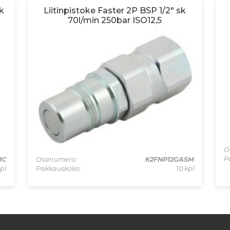
k
Liitinpistoke Faster 2P BSP 1/2" sk
70l/min 250bar ISO12,5
O
P
MC
Osanumero:
K2FNP12GASM
pl
Pakkauskoko:
10 kpl