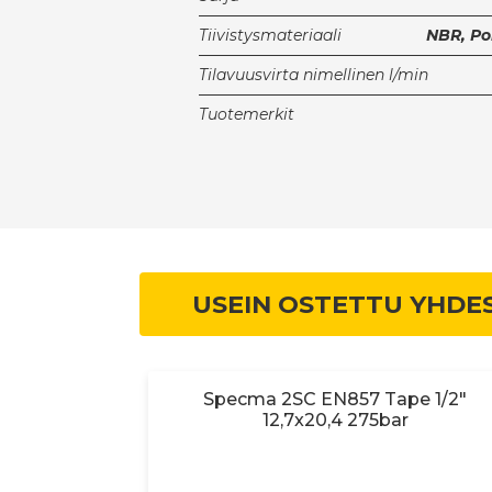
Tiivistysmateriaali
NBR, Po
Tilavuusvirta nimellinen l/min
Tuotemerkit
USEIN OSTETTU YHDE
si Sivukiert.
Specma 2SC EN857 Tape 1/2"
y
12,7x20,4 275bar