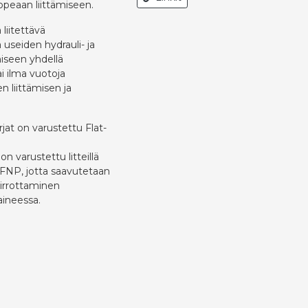
nopeaan liittämiseen.
 liitettävä
 useiden hydrauli- ja
miseen yhdellä
ai ilma vuotoja
en liittämisen ja
arjat on varustettu Flat-
on varustettu litteillä
K3FNP, jotta saavutetaan
 irrottaminen
ineessa.