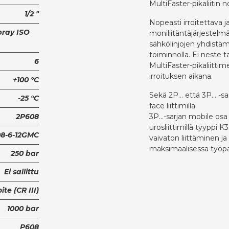
MultiFaster-pikaliitin 
1/2 "
Nopeasti irroitettava ja
pray ISO
moniliitäntäjärjestelmä
sähkölinjojen yhdistä
toiminnolla. Ei neste t
6
MultiFaster-pikaliittim
irroituksen aikana.
+100 °C
Sekä 2P... että 3P... -s
-25 °C
face liittimillä.
2P608
3P...-sarjan mobile osa 
urosliittimillä tyyppi 
8-6-12GMC
vaivaton liittäminen ja
maksimaalisessa työpa
250 bar
Ei sallittu
te (CR III)
1000 bar
P608