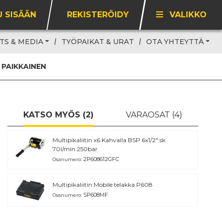
U SISÄÄN
REKISTERÖIDY
VALIKKO
TS & MEDIA
TYÖPAIKAT & URAT
OTA YHTEYTTÄ
 PAIKKAINEN
KATSO MYÖS (2)
VARAOSAT (4)
Multipikaliitin x6 Kahvalla BSP 6x1/2" sk
70l/min 250bar
2P608612GFC
Osanumero:
Multipikaliitin Mobile telakka P608
SP608MF
Osanumero: