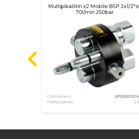
SP 4x1/2" sk
Multipikaliitin x2 Mobile BSP 2x1/2"s
70l/min 250bar
2P506412GFC
Osanumero:
2P208212G
1 kpl
Pakkauskoko:
2 k