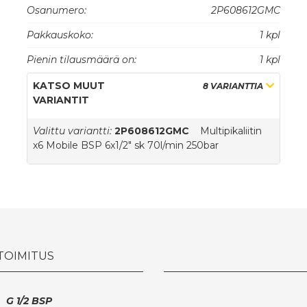
Osanumero:
2P608612GMC
Sekä 2P... että 3P... -sarjat on varustettu Flat-face
Pakkauskoko:
1 kpl
liittimillä.
3P...-sarjan mobile osa on varustettu litteillä
Pienin tilausmäärä on:
1 kpl
urosliittimillä tyyppi K3FNP, jotta saavutetaan
vaivaton liittäminen ja irrottaminen maksimaalisessa
KATSO MUUT
8 VARIANTTIA
työpaineessa.
VARIANTIT
Valittu variantti:
2P608612GMC
Multipikaliitin
x6 Mobile BSP 6x1/2" sk 70l/min 250bar
 TOIMITUS
G 1/2 BSP