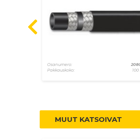
D106
Osanumero:
208
1 kpl
Pakkauskoko:
100
MUUT KATSOIVAT