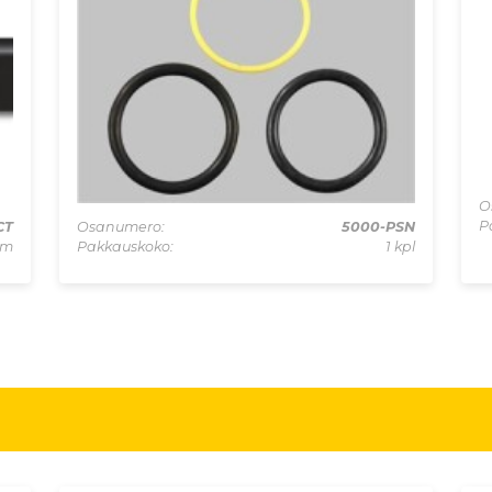
O
P
CT
Osanumero:
5000-PSN
 m
Pakkauskoko:
1 kpl