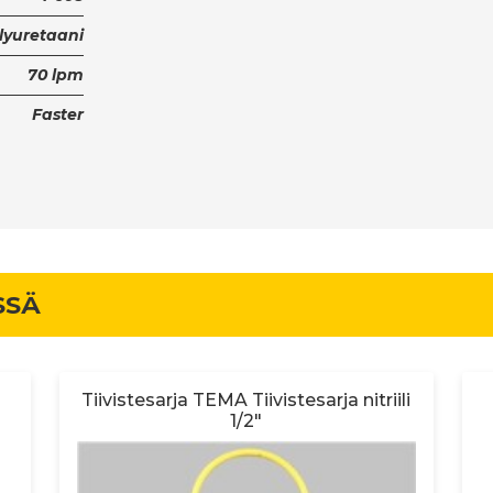
lyuretaani
70 lpm
Faster
SSÄ
Tiivistesarja TEMA Tiivistesarja nitriili
1/2"