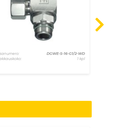
sanumero:
DGWE-S-16-G1/2-WD
Osanumero:
akkauskoko:
1 kpl
Pakkauskoko: