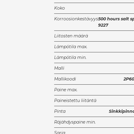
Koko
Korroosionkestävyys
500 hours salt s
9227
Liitosten määrä
Lämpötila max.
Lämpötila min.
Malli
Mallikoodi
2P60
Paine max.
Paineistettu liitäntä
Pinta
Sinkkipinnoi
Räjähdyspaine min.
Sarja