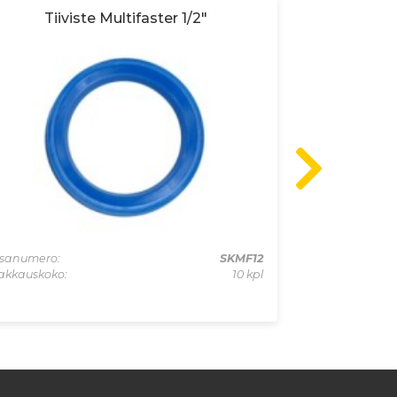
Tiiviste Multifaster 1/2"
Liitinru
70l
sanumero:
SKMF12
akkauskoko:
10 kpl
Osanumero:
Pakkauskoko: