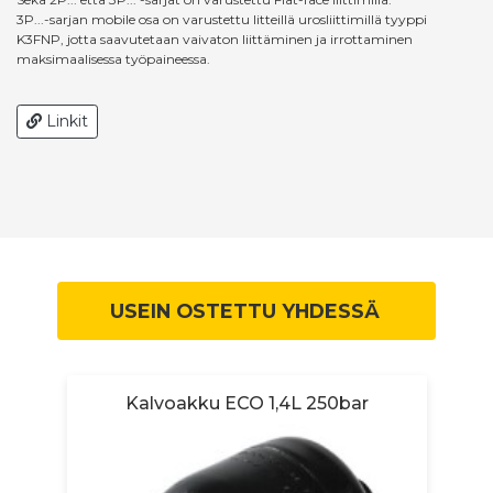
3P...-sarjan mobile osa on varustettu litteillä urosliittimillä tyyppi
K3FNP, jotta saavutetaan vaivaton liittäminen ja irrottaminen
maksimaalisessa työpaineessa.
Linkit
USEIN OSTETTU YHDESSÄ
Kalvoakku ECO 1,4L 250bar