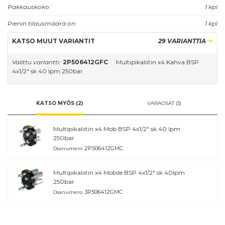
maksimaalisessa työpaineessa.
Pakkauskoko:
1 kpl
Pienin tilausmäärä on:
1 kpl
KATSO MUUT VARIANTIT
29 VARIANTTIA
Valittu variantti:
2P506412GFC
Multipikaliitin x4 Kahva BSP
4x1/2" sk 40 lpm 250bar
KATSO MYÖS (2)
VARAOSAT (3)
Multipikaliitin x4 Mob BSP 4x1/2" sk 40 lpm
250bar
2P506412GMC
Osanumero:
Multipikaliitin x4 Mobile BSP 4x1/2" sk 40lpm
250bar
3P506412GMC
Osanumero: