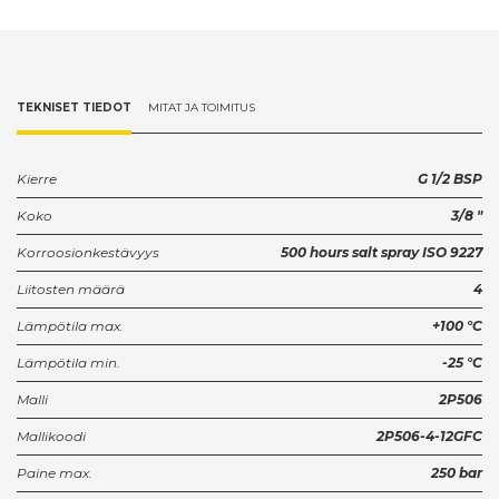
TEKNISET TIEDOT
MITAT JA TOIMITUS
Kierre
G 1/2 BSP
Koko
3/8 "
Korroosionkestävyys
500 hours salt spray ISO 9227
Liitosten määrä
4
Lämpötila max.
+100 °C
Lämpötila min.
-25 °C
Malli
2P506
Mallikoodi
2P506-4-12GFC
Paine max.
250 bar