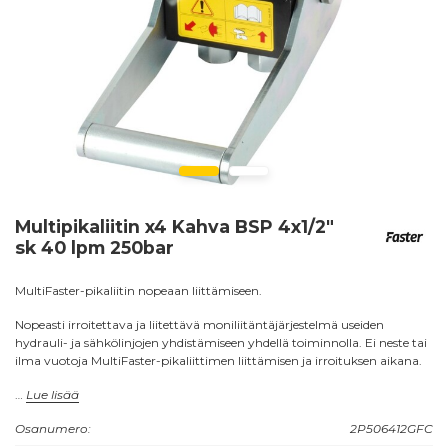
Multipikaliitin x4 Kahva BSP 4x1/2"
sk 40 lpm 250bar
MultiFaster-pikaliitin nopeaan liittämiseen.
Nopeasti irroitettava ja liitettävä moniliitäntäjärjestelmä useiden
hydrauli- ja sähkölinjojen yhdistämiseen yhdellä toiminnolla. Ei neste tai
ilma vuotoja MultiFaster-pikaliittimen liittämisen ja irroituksen aikana.
Sekä 2P... että 3P... -sarjat on varustettu Flat-face liittimillä.
Lue lisää
3P...-sarjan mobile osa on varustettu litteillä urosliittimillä tyyppi
Osanumero:
2P506412GFC
K3FNP, jotta saavutetaan vaivaton liittäminen ja irrottaminen