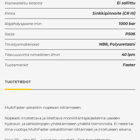
Paineistettu liitäntä
Ei sallittu
Pinta
Sinkkipinnoite (CR III)
Räjähdyspaine min.
1000 bar
Sarja
P506
Tiivistysmateriaali
NBR, Polyuretaani
Tilavuusvirta nimellinen l/min
40 lpm
Tuotemerkit
Faster
TUOTETIEDOT
MultiFaster-pikaliitin nopeaan liittämiseen.
Nopeasti irroitettava ja liitettävä moniliitäntäjärjestelmä useiden
hydrauli- ja sähkölinjojen yhdistämiseen yhdellä toiminnolla. Ei neste tai
ilma vuotoja MultiFaster-pikaliittimen liittämisen ja irroituksen aikana.
Sekä 2P... että 3P... -sarjat on varustettu Flat-face liittimillä.