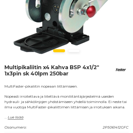
Multipikaliitin x4 Kahva BSP 4x1/2"
1x3pin sk 40lpm 250bar
MultiFaster-pikaliitin nopeaan liittämiseen.
Nopeasti irroitettava ja liitettävä moniliitäntäjärjestelmä useiden
hydrauli- ja sähkölinjojen yhdistämiseen yhdellä toiminnolla. Ei neste tai
ilma vuotoja MultiFaster-pikaliittimen liittämisen ja irroituksen aikana.
Sekä 2P... että 3P... -sarjat on varustettu Flat-face liittimillä.
Lue lisää
3P...-sarjan mobile osa on varustettu litteillä urosliittimillä tyyppi
Osanumero:
2P5061412GFC
K3FNP, jotta saavutetaan vaivaton liittäminen ja irrottaminen