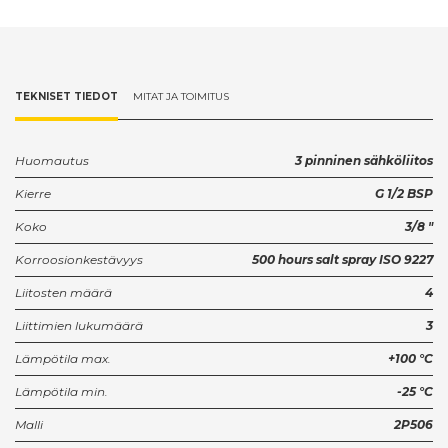
TEKNISET TIEDOT
MITAT JA TOIMITUS
Huomautus
3 pinninen sähköliitos
Kierre
G 1/2 BSP
Koko
3/8 "
Korroosionkestävyys
500 hours salt spray ISO 9227
Liitosten määrä
4
Liittimien lukumäärä
3
Lämpötila max.
+100 °C
Lämpötila min.
-25 °C
Malli
2P506