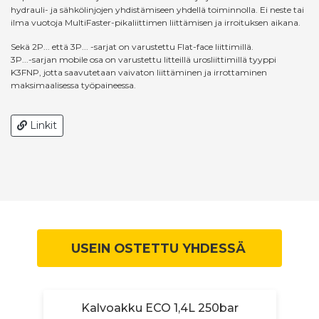
hydrauli- ja sähkölinjojen yhdistämiseen yhdellä toiminnolla. Ei neste tai
ilma vuotoja MultiFaster-pikaliittimen liittämisen ja irroituksen aikana.
Sekä 2P... että 3P... -sarjat on varustettu Flat-face liittimillä.
3P...-sarjan mobile osa on varustettu litteillä urosliittimillä tyyppi
K3FNP, jotta saavutetaan vaivaton liittäminen ja irrottaminen
maksimaalisessa työpaineessa.
Linkit
USEIN OSTETTU YHDESSÄ
Kalvoakku ECO 1,4L 250bar