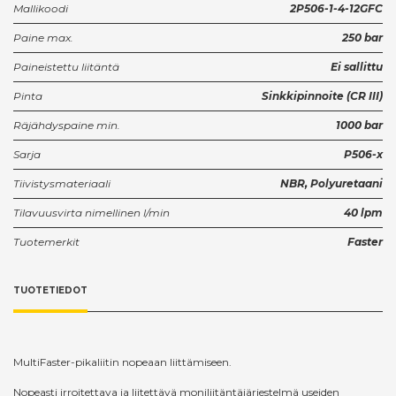
Mallikoodi
2P506-1-4-12GFC
Paine max.
250 bar
Paineistettu liitäntä
Ei sallittu
Pinta
Sinkkipinnoite (CR III)
Räjähdyspaine min.
1000 bar
Sarja
P506-x
Tiivistysmateriaali
NBR, Polyuretaani
Tilavuusvirta nimellinen l/min
40 lpm
Tuotemerkit
Faster
TUOTETIEDOT
MultiFaster-pikaliitin nopeaan liittämiseen.
Nopeasti irroitettava ja liitettävä moniliitäntäjärjestelmä useiden