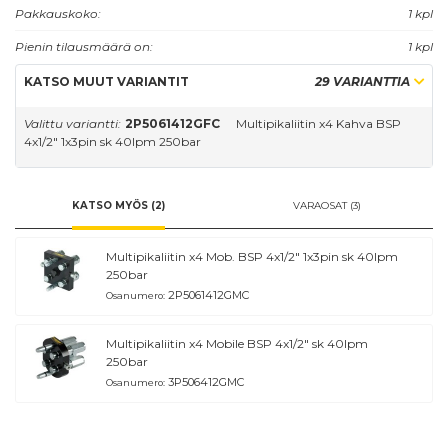
maksimaalisessa työpaineessa.
Pakkauskoko:
1 kpl
Pienin tilausmäärä on:
1 kpl
KATSO MUUT VARIANTIT
29 VARIANTTIA
Valittu variantti:
2P5061412GFC
Multipikaliitin x4 Kahva BSP
4x1/2" 1x3pin sk 40lpm 250bar
KATSO MYÖS (2)
VARAOSAT (3)
Multipikaliitin x4 Mob. BSP 4x1/2" 1x3pin sk 40lpm
250bar
2P5061412GMC
Osanumero:
Multipikaliitin x4 Mobile BSP 4x1/2" sk 40lpm
250bar
3P506412GMC
Osanumero: