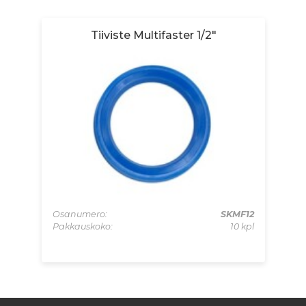
Tiiviste Multifaster 1/2"
Osanumero:
SKMF12
Pakkauskoko:
10 kpl
AMC
Os
 kpl
Pa