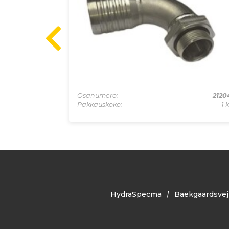
211990
Osanumero:
2120
1 kpl
Pakkauskoko:
1 
HydraSpecma
Baekgaardsvej