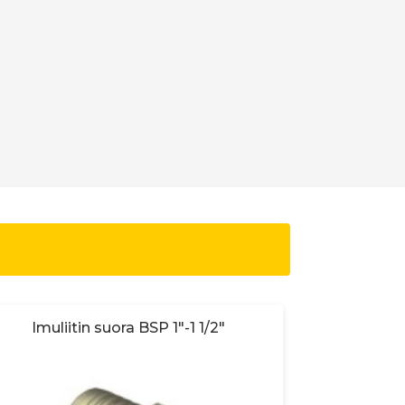
Imuliitin suora BSP 1"-1 1/2"
I