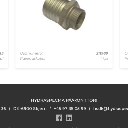
43
Osanumero:
211989
O
kpl
Pakkauskoko:
1 kpl
P
HYDRASPECMA PÄÄKONTTORI
 36
DK-6900 Skjern
+45 97 35 05 99
hsdk@hydraspe