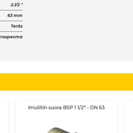
2.1/2 "
63 mm
Teräs
draspecma
Imuliitin suora BSP 1 1/2" - DN 63