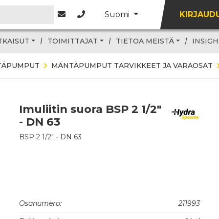
Suomi
KIRJAUD
TKAISUT
TOIMITTAJAT
TIETOA MEISTÄ
INSIGH
TÄPUMPUT
MÄNTÄPUMPUT TARVIKKEET JA VARAOSAT
Imuliitin suora BSP 2 1/2"
- DN 63
BSP 2 1/2" - DN 63
Osanumero:
211993