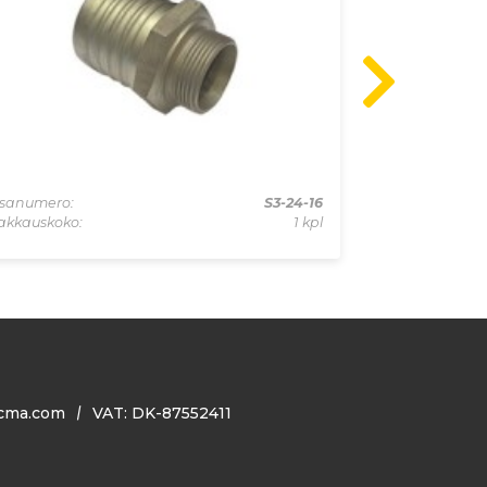
sanumero:
S3-24-16
Osanumero:
akkauskoko:
1 kpl
Pakkauskoko:
cma.com
VAT: DK-87552411