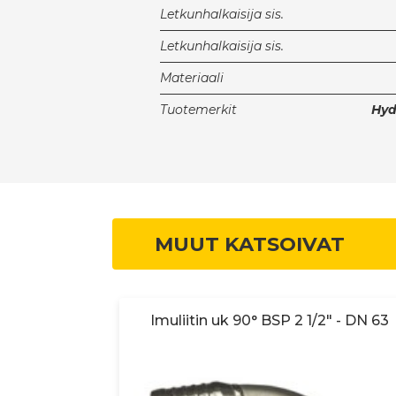
Letkunhalkaisija sis.
Letkunhalkaisija sis.
Materiaali
Tuotemerkit
Hy
MUUT KATSOIVAT
 - DN 50
Imuliitin uk 90° BSP 2 1/2" - DN 63