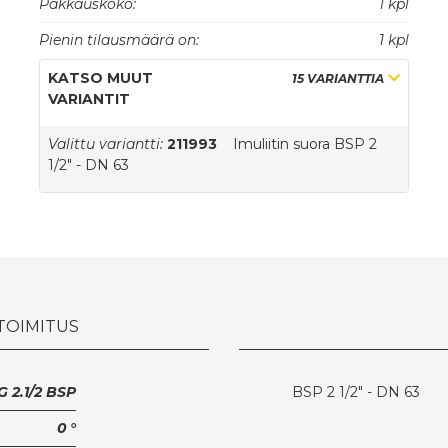
Pakkauskoko:
1 kpl
Pienin tilausmäärä on:
1 kpl
KATSO MUUT
15 VARIANTTIA
VARIANTIT
Valittu variantti:
211993
Imuliitin suora BSP 2
1/2" - DN 63
 TOIMITUS
G 2.1/2 BSP
BSP 2 1/2" - DN 63
0 °