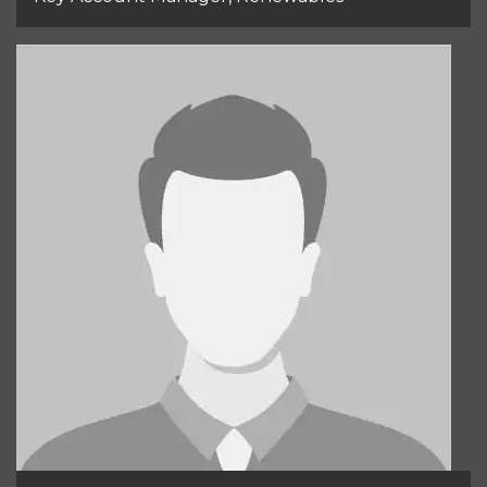
Claus Dam Jørgensen
Key Account Manager, Renewables
+45 31 22 09 49
Send email