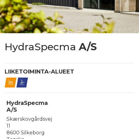
HydraSpecma
A/S
LIIKETOIMINTA-ALUEET
HydraSpecma
A/S
Skærskovgårdsvej
11
8600 Silkeborg