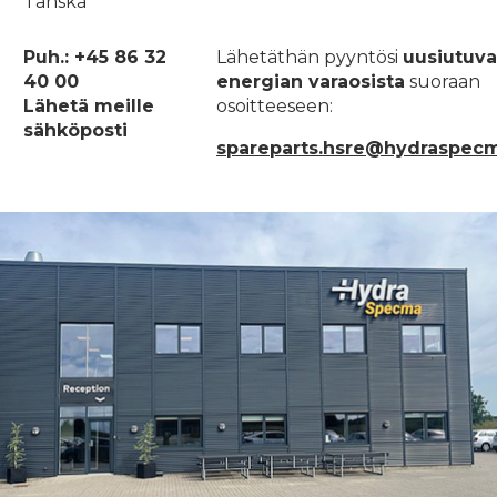
Tanska
Puh.: +45 86 32
Lähetäthän pyyntösi
uusiutuv
40 00
energian varaosista
suoraan
Lähetä meille
osoitteeseen:
sähköposti
spareparts.hsre@hydraspec