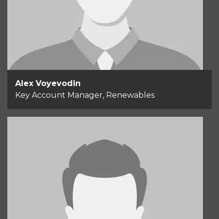
+45 50 27 37 47
Send email
Alex Voyevodin
Key Account Manager, Renewables
Oliver Lind Jensen