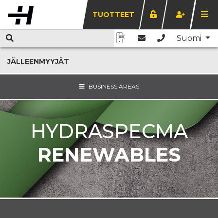
TUOTTEET
Suomi
JÄLLEENMYYJÄT
BUSINESS AREAS
HYDRASPECMA
RENEWABLES