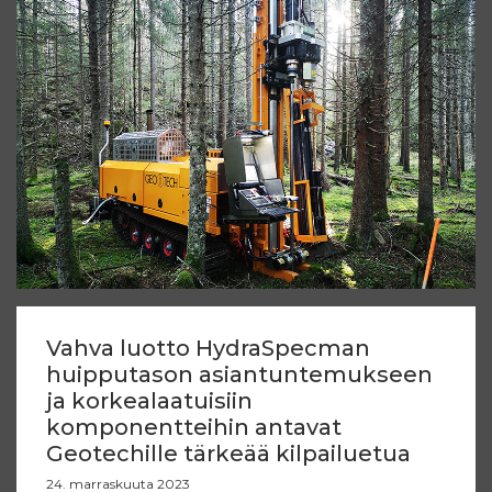
Vahva luotto HydraSpecman
huipputason asiantuntemukseen
ja korkealaatuisiin
komponentteihin antavat
Geotechille tärkeää kilpailuetua
24. marraskuuta 2023