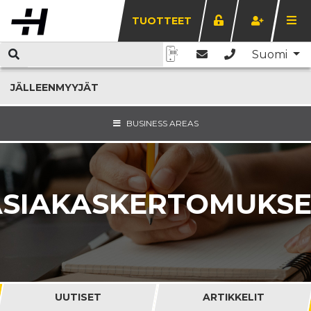
TUOTTEET
Suomi
JÄLLEENMYYJÄT
BUSINESS AREAS
ASIAKASKERTOMUKSE
UUTISET
ARTIKKELIT