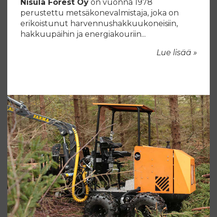
Nisula Forest Oy
on vuonna 1978
perustettu metsäkonevalmistaja, joka on
erikoistunut harvennushakkuukoneisiin,
hakkuupäihin ja energiakouriin...
Lue lisää »