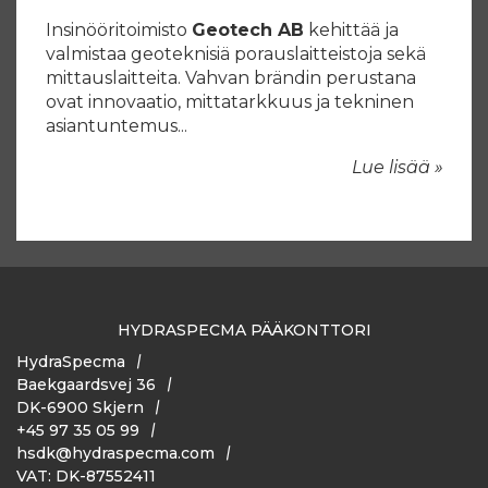
Insinööritoimisto
Geotech AB
kehittää ja
valmistaa geoteknisiä porauslaitteistoja sekä
mittauslaitteita. Vahvan brändin perustana
ovat innovaatio, mittatarkkuus ja tekninen
asiantuntemus...
Lue lisää »
HYDRASPECMA PÄÄKONTTORI
HydraSpecma
Baekgaardsvej 36
DK-6900 Skjern
+45 97 35 05 99
hsdk@hydraspecma.com
VAT: DK-87552411