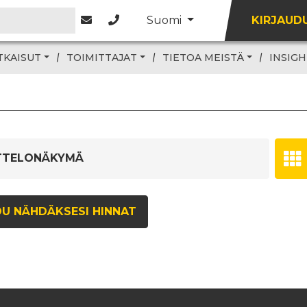
Suomi
KIRJAUD
TKAISUT
TOIMITTAJAT
TIETOA MEISTÄ
INSIGH
TTELONÄKYMÄ
DU NÄHDÄKSESI HINNAT