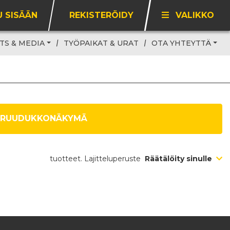
U SISÄÄN
REKISTERÖIDY
VALIKKO
TS & MEDIA
TYÖPAIKAT & URAT
OTA YHTEYTTÄ
RUUDUKKONÄKYMÄ
tuotteet. Lajitteluperuste
Räätälöity sinulle