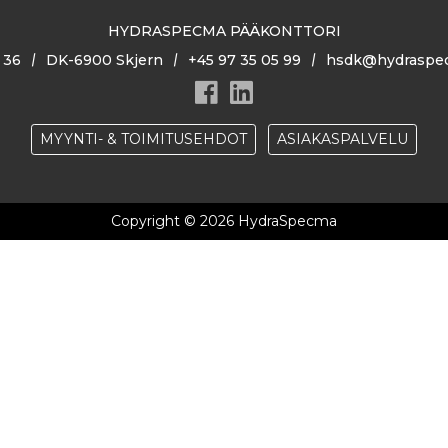
HYDRASPECMA PÄÄKONTTORI
 36
DK-6900 Skjern
+45 97 35 05 99
hsdk@hydraspe
MYYNTI- & TOIMITUSEHDOT
ASIAKASPALVELU
Copyright © 2026 HydraSpecma