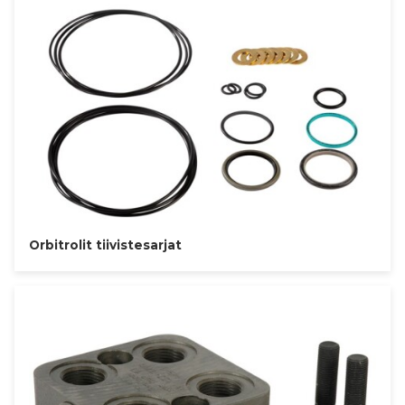
Orbitrolit tiivistesarjat