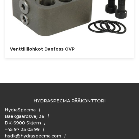
Venttiililohkot Danfoss OVP
HYDRASPECMA PÄÄKONTTORI
HydraSpecma
Baekgaardsvej 36
DK-6900 Skjern
+45 97 35 05 99
hsdk@hydraspecma.com