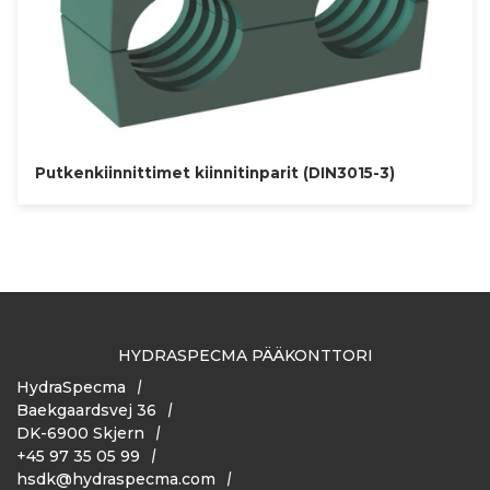
Putkenkiinnittimet kiinnitinparit (DIN3015-3)
HYDRASPECMA PÄÄKONTTORI
HydraSpecma
Baekgaardsvej 36
DK-6900 Skjern
+45 97 35 05 99
hsdk@hydraspecma.com