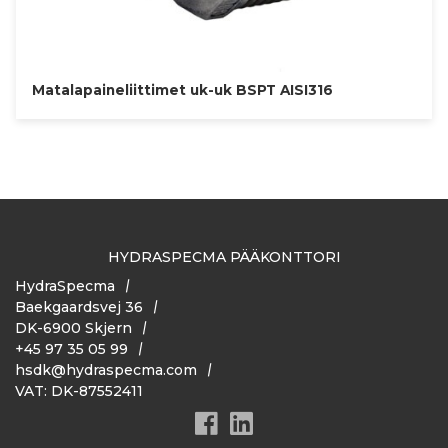
Matalapaineliittimet uk-uk BSPT AISI316
HYDRASPECMA PÄÄKONTTORI
HydraSpecma
Baekgaardsvej 36
DK-6900 Skjern
+45 97 35 05 99
hsdk@hydraspecma.com
VAT: DK-87552411